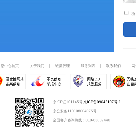
记
信息中心首页
|
关于我们
|
诚征代理
|
服务列表
|
联系我们
|
网
京ICP证101145号
京ICP备09042107号-1
京公安备110108004075号
全国客户咨询热线：010-63837440